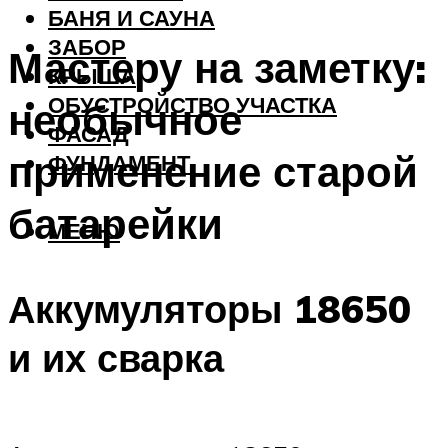
БАНЯ И САУНА
ЗАБОР
Мастеру на заметку:
КРЫША
ОБУСТРОЙСТВО УЧАСТКА
необычное
ФАСАД
применение старой
ФУНДАМЕНТ
батарейки
МЕНЮ
Аккумуляторы 18650
и их сварка