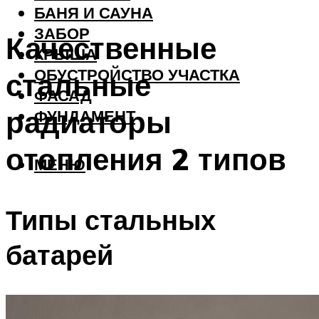
БАНЯ И САУНА
ЗАБОР
Качественные
КРЫША
ОБУСТРОЙСТВО УЧАСТКА
стальные
ФАСАД
радиаторы
ФУНДАМЕНТ
отопления 2 типов
МЕНЮ
Типы стальных
батарей