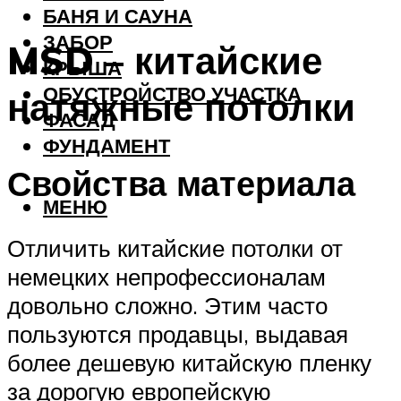
БАНЯ И САУНА
ЗАБОР
MSD – китайские
КРЫША
ОБУСТРОЙСТВО УЧАСТКА
натяжные потолки
ФАСАД
ФУНДАМЕНТ
Свойства материала
МЕНЮ
Отличить китайские потолки от
немецких непрофессионалам
довольно сложно. Этим часто
пользуются продавцы, выдавая
более дешевую китайскую пленку
за дорогую европейскую