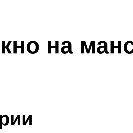
кно на ман
ории