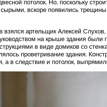
есной потолок. Но, поскольку строи
сырыми, вскоре появились трещины в
в взялся артельщик Алексей Слухов,
 руководством на крыше здания были
трукциями в виде домиков со стенк
лялось проветривание здания. Конст
 а в следствие и потолок, выпрямил