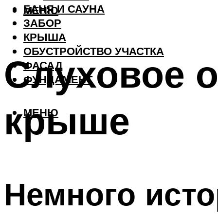
БАНЯ И САУНА
МЕНЮ
ЗАБОР
КРЫША
ОБУСТРОЙСТВО УЧАСТКА
Слуховое о
ФАСАД
ФУНДАМЕНТ
крыше
МЕНЮ
Немного ист