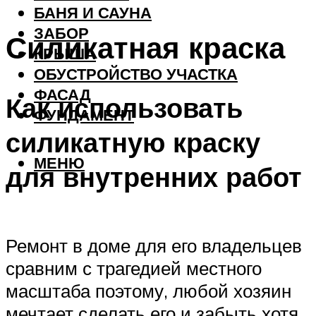
БАНЯ И САУНА
ЗАБОР
Силикатная краска
КРЫША
ОБУСТРОЙСТВО УЧАСТКА
ФАСАД
Как использовать
ФУНДАМЕНТ
силикатную краску
МЕНЮ
для внутренних работ
Ремонт в доме для его владельцев
сравним с трагедией местного
масштаба поэтому, любой хозяин
мечтает сделать его и забыть хотя