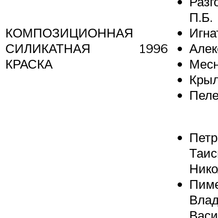
Разг
П.Б.
КОМПОЗИЦИОННАЯ
Игна
СИЛИКАТНАЯ
1996
Алек
КРАСКА
Месн
Крыл
Пеле
Петр
Таис
Нико
Пим
Вла
Васи