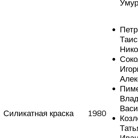
Умур
Петр
Таис
Нико
Соко
Игор
Алек
Пим
Вла
Васи
Силикатная краска
1980
Козл
Тать
Иван