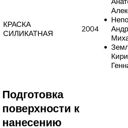
Анат
Алек
Неп
КРАСКА
2004
Анд
СИЛИКАТНАЯ
Мих
Зем
Кир
Генн
Подготовка
поверхности к
нанесению