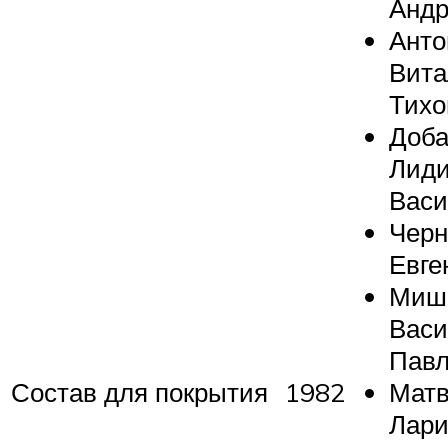
Андр
Анто
Вита
Тихо
Доб
Лид
Васи
Черн
Евге
Миш
Вас
Павл
Состав для покрытия
1982
Матв
Лари