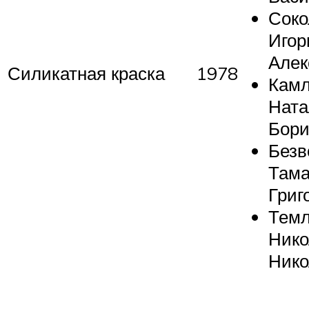
Соко
Игор
Алек
Силикатная краска
1978
Кам
Ната
Бори
Безв
Там
Григ
Темл
Нико
Нико