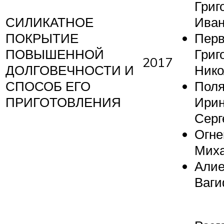
Григ
СИЛИКАТНОЕ
Иван
ПОКРЫТИЕ
Пер
ПОВЫШЕННОЙ
Григ
2017
ДОЛГОВЕЧНОСТИ И
Нико
СПОСОБ ЕГО
Поля
ПРИГОТОВЛЕНИЯ
Ири
Серг
Огне
Мих
Алие
Ваг