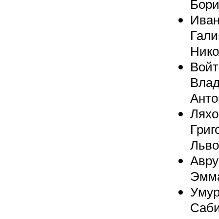
Бори
Иван
Гали
Нико
Войт
Вла
Анто
Ляхо
Григ
Льво
Авру
Эмм
Умур
Саб