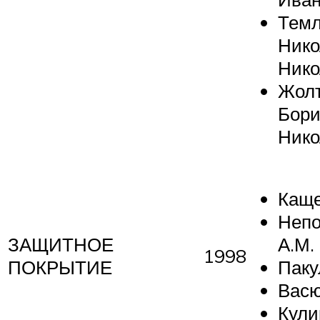
Темл
Нико
Нико
Жолт
Бори
Нико
Каще
Неп
ЗАЩИТНОЕ
А.М.
1998
ПОКРЫТИЕ
Паку
Васю
Кули