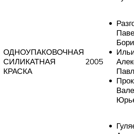
Разг
Пав
Бори
ОДНОУПАКОВОЧНАЯ
Иль
СИЛИКАТНАЯ
2005
Алек
КРАСКА
Павл
Про
Вал
Юрь
Гуля