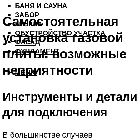
БАНЯ И САУНА
ЗАБОР
Самостоятельная
КРЫША
ОБУСТРОЙСТВО УЧАСТКА
установка газовой
ФАСАД
плиты: возможные
ФУНДАМЕНТ
неприятности
МЕНЮ
Инструменты и детали
для подключения
В большинстве случаев