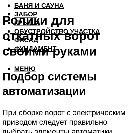
БАНЯ И САУНА
ЗАБОР
Ролики для
КРЫША
ОБУСТРОЙСТВО УЧАСТКА
откатных ворот
ФАСАД
своими руками
ФУНДАМЕНТ
МЕНЮ
Подбор системы
автоматизации
При сборке ворот с электрическим
приводом следует правильно
выбрать элементы автоматики