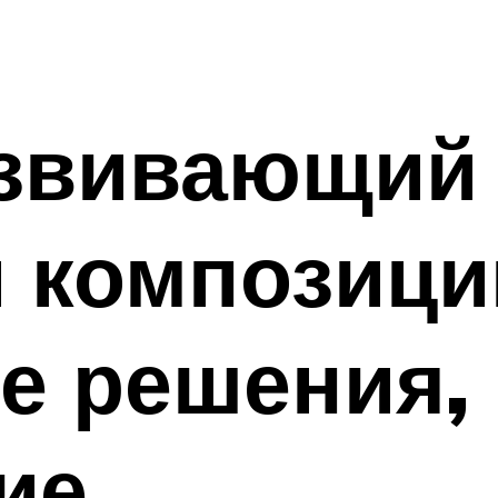
звивающий 
 композици
е решения,
ие