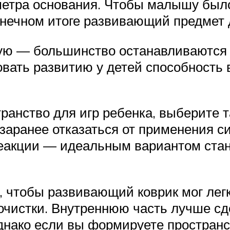
етра основания. Чтобы малышу было 
конечном итоге развивающий предмет 
ю — большинство останавливаются н
овать развитию у детей способность
анство для игр ребенка, выберите та
заранее отказаться от применения с
еакции — идеальным вариантом стан
 чтобы развивающий коврик мог легко
очистки. Внутреннюю часть лучше сд
однако если вы формируете пространс