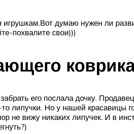
я игрушкам.Вот думаю нужен ли разв
йте-похвалите свои)))
ающего коврик
забрать его послала дочку. Продавец
-то липучки. Но у нашей красавицы г
пор не вижу никаких липучек. И в инс
егнуть?)