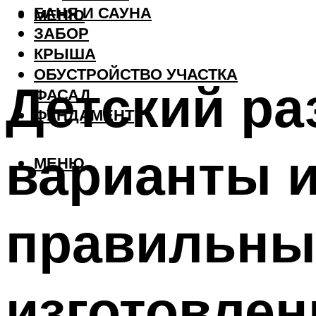
БАНЯ И САУНА
МЕНЮ
ЗАБОР
КРЫША
ОБУСТРОЙСТВО УЧАСТКА
Детский ра
ФАСАД
ФУНДАМЕНТ
варианты и
МЕНЮ
правильны
изготовлен