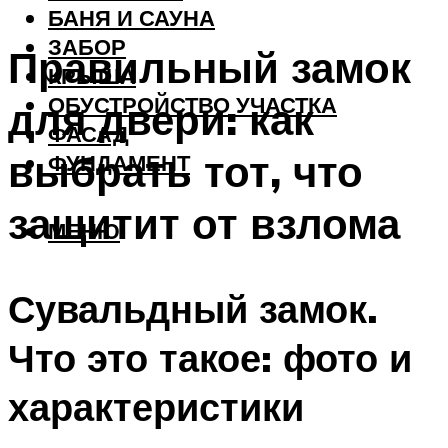
БАНЯ И САУНА
ЗАБОР
Правильный замок
КРЫША
ОБУСТРОЙСТВО УЧАСТКА
для двери: как
ФАСАД
выбрать тот, что
ФУНДАМЕНТ
защитит от взлома
МЕНЮ
Сувальдный замок.
Что это такое: фото и
характеристики