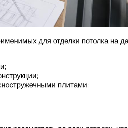
рименимых для отделки потолка на да
и;
онструкции;
ностружечными плитами;