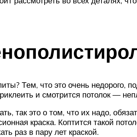
оит рассмотреть во всех деталях, чт
енополистиро
ты? Тем, что это очень недорого, по
приклеить и смотрится потолок — неп
ть, так это о том, что их надо, обяза
онная краска. Коптится такой потолок
ть раз в пару лет краской.