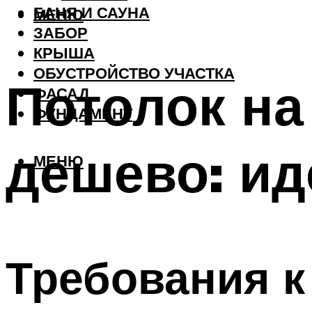
БАНЯ И САУНА
МЕНЮ
ЗАБОР
КРЫША
ОБУСТРОЙСТВО УЧАСТКА
Потолок на
ФАСАД
ФУНДАМЕНТ
дешево: ид
МЕНЮ
Требования к