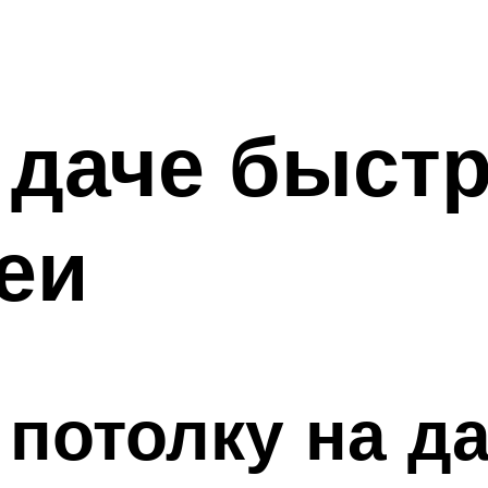
 даче быстр
еи
 потолку на д