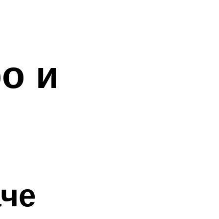
о и
аче