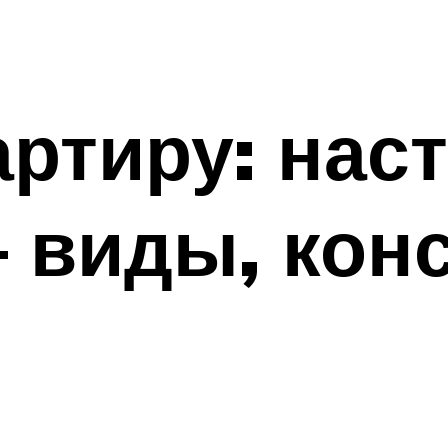
артиру: нас
 виды, конс