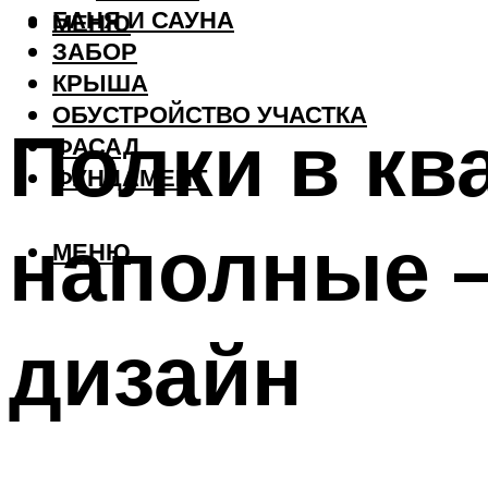
БАНЯ И САУНА
МЕНЮ
ЗАБОР
КРЫША
ОБУСТРОЙСТВО УЧАСТКА
Полки в кв
ФАСАД
ФУНДАМЕНТ
наполные –
МЕНЮ
дизайн