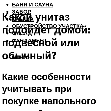
БАНЯ И САУНА
ЗАБОР
Какой унитаз
КРЫША
ОБУСТРОЙСТВО УЧАСТКА
подойдет домой:
ФАСАД
подвесной или
ФУНДАМЕНТ
обычный?
МЕНЮ
Какие особенности
учитывать при
покупке напольного