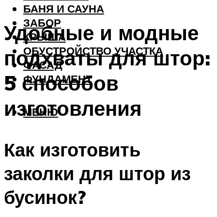
БАНЯ И САУНА
ЗАБОР
Удобные и модные
КРЫША
ОБУСТРОЙСТВО УЧАСТКА
подхваты для штор:
ФАСАД
5 способов
ФУНДАМЕНТ
изготовления
МЕНЮ
Как изготовить
заколки для штор из
бусинок?