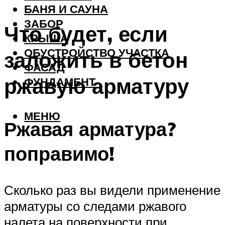
БАНЯ И САУНА
ЗАБОР
Что будет, если
КРЫША
ОБУСТРОЙСТВО УЧАСТКА
заложить в бетон
ФАСАД
ржавую арматуру
ФУНДАМЕНТ
МЕНЮ
Ржавая арматура?
поправимо!
Сколько раз вы видели применение
арматуры со следами ржавого
налета на поверхности при