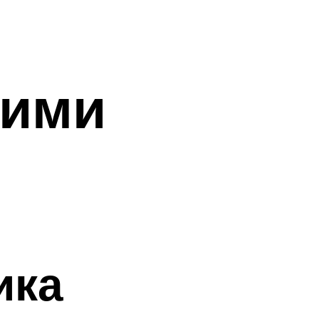
оими
ика