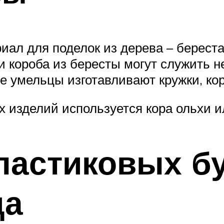
ал для поделок из дерева – береста
 короба из бересты могут служить не
 умельцы изготавливают кружки, корз
х изделий используется кора ольхи и
ластиковых б
да