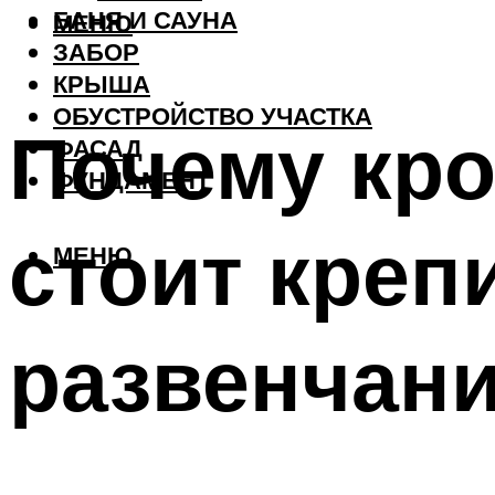
БАНЯ И САУНА
МЕНЮ
ЗАБОР
КРЫША
ОБУСТРОЙСТВО УЧАСТКА
Почему кр
ФАСАД
ФУНДАМЕНТ
стоит креп
МЕНЮ
развенчан