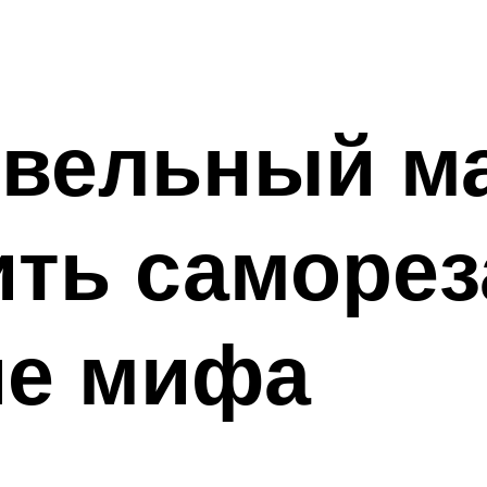
овельный ма
ить саморез
ие мифа