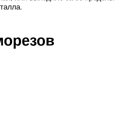
талла.
морезов