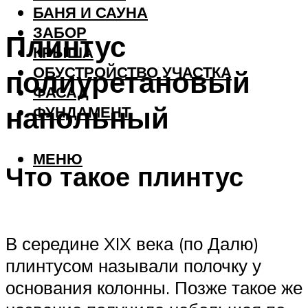
БАНЯ И САУНА
ЗАБОР
Плинтус
КРЫША
ОБУСТРОЙСТВО УЧАСТКА
полиуретановый
ФАСАД
напольный
ФУНДАМЕНТ
МЕНЮ
Что такое плинтус
В середине XIX века (по Далю)
плинтусом называли полочку у
основания колонны. Позже такое же