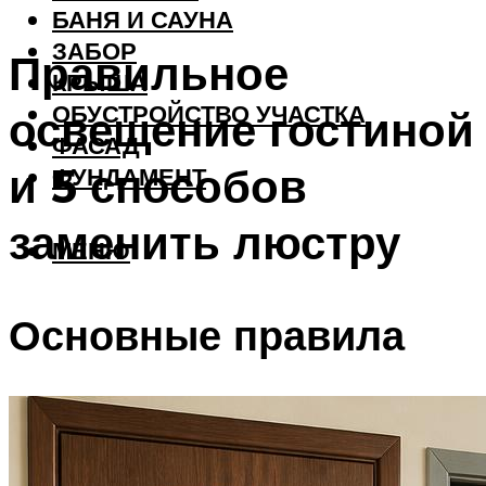
БАНЯ И САУНА
ЗАБОР
Правильное
КРЫША
ОБУСТРОЙСТВО УЧАСТКА
освещение гостиной
ФАСАД
и 5 способов
ФУНДАМЕНТ
заменить люстру
МЕНЮ
Основные правила