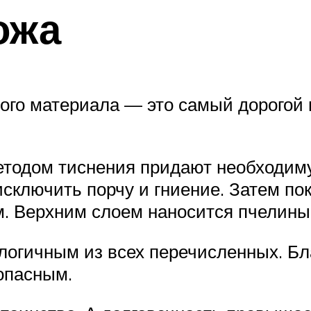
ожа
ого материала — это самый дорогой
Методом тиснения придают необходи
сключить порчу и гниение. Затем по
. Верхним слоем наносится пчелиный
логичным из всех перечисленных. Бл
еопасным.