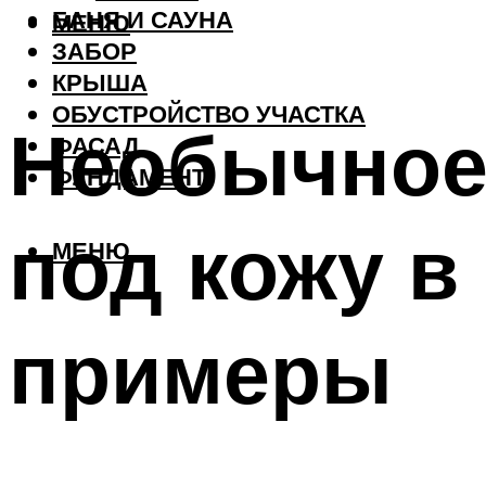
БАНЯ И САУНА
МЕНЮ
ЗАБОР
КРЫША
ОБУСТРОЙСТВО УЧАСТКА
Необычное 
ФАСАД
ФУНДАМЕНТ
под кожу в
МЕНЮ
примеры