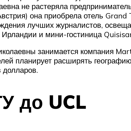
аевна не растеряла предприниматель
встрия) она приобрела отель Grand Ti
аждения лучших журналистов, освещ
 Ирландии и мини-гостиница Quisisan
олаевны занимается компания Martin
елей планирует расширять географию 
 долларов.
ГУ до UCL