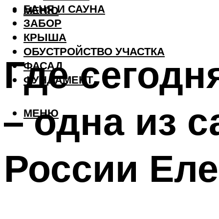
БАНЯ И САУНА
МЕНЮ
ЗАБОР
КРЫША
ОБУСТРОЙСТВО УЧАСТКА
Где сегодн
ФАСАД
ФУНДАМЕНТ
– одна из 
МЕНЮ
России Еле