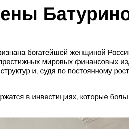
лены Батурин
признана богатейшей женщиной Росси
иц престижных мировых финансовых и
руктур и, судя по постоянному рост
ржатся в инвестициях, которые боль