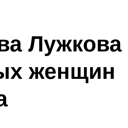
ова Лужкова
тых женщин
а