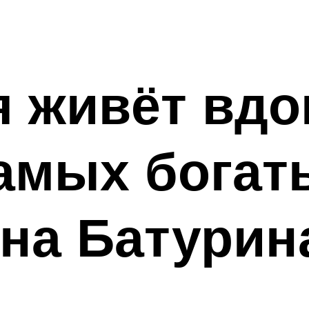
я живёт вд
самых бога
на Батурин