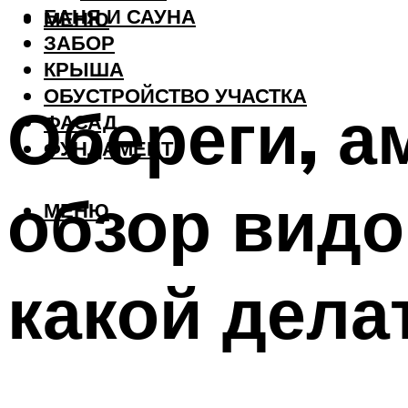
БАНЯ И САУНА
МЕНЮ
ЗАБОР
КРЫША
ОБУСТРОЙСТВО УЧАСТКА
Обереги, а
ФАСАД
ФУНДАМЕНТ
обзор видо
МЕНЮ
какой дела