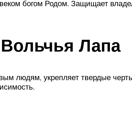
еком богом Родом. Защищает владель
 Вольчья Лапа
ым людям, укрепляет твердые черты
исимость.