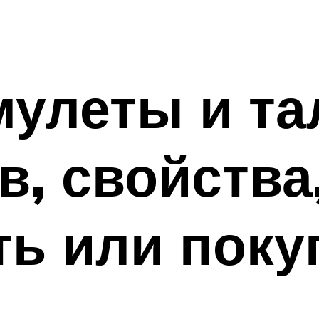
мулеты и т
в, свойства
ть или поку