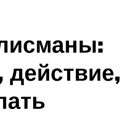
алисманы:
, действие,
пать