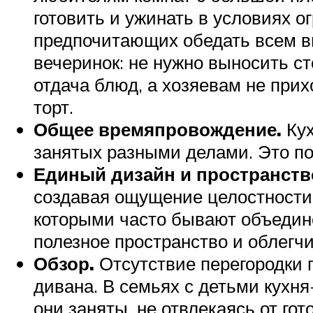
готовить и ужинать в условиях о
предпочитающих обедать всем вм
вечеринок: не нужно выносить с
отдача блюд, а хозяевам не прих
торт.
Общее времяпровождение.
Ку
занятых разными делами. Это по
Единый дизайн и пространств
создавая ощущение целостности.
которыми часто бывают объедине
полезное пространство и облегч
Обзор.
Отсутствие перегородки 
дивана. В семьях с детьми кухн
они заняты, не отвлекаясь от гот