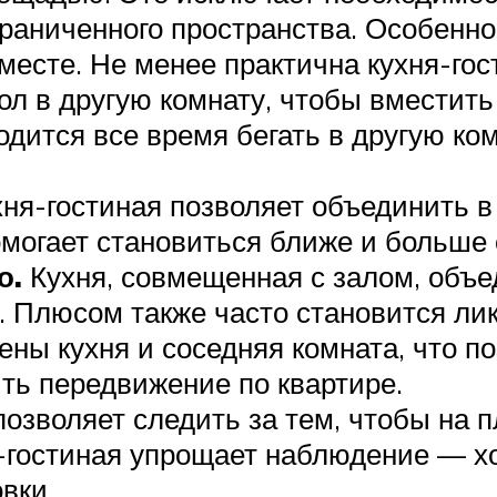
граниченного пространства. Особенно
есте. Не менее практична кухня-гос
тол в другую комнату, чтобы вместит
одится все время бегать в другую ко
хня-гостиная позволяет объединить 
могает становиться ближе и больше
о.
Кухня, совмещенная с залом, объ
 Плюсом также часто становится ли
ны кухня и соседняя комната, что п
ить передвижение по квартире.
позволяет следить за тем, чтобы на п
я-гостиная упрощает наблюдение — хо
овки.