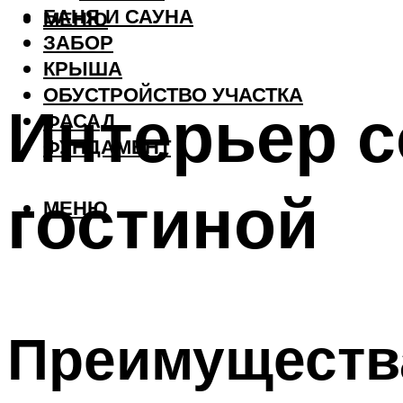
БАНЯ И САУНА
МЕНЮ
ЗАБОР
КРЫША
ОБУСТРОЙСТВО УЧАСТКА
Интерьер с
ФАСАД
ФУНДАМЕНТ
гостиной
МЕНЮ
Преимуществ