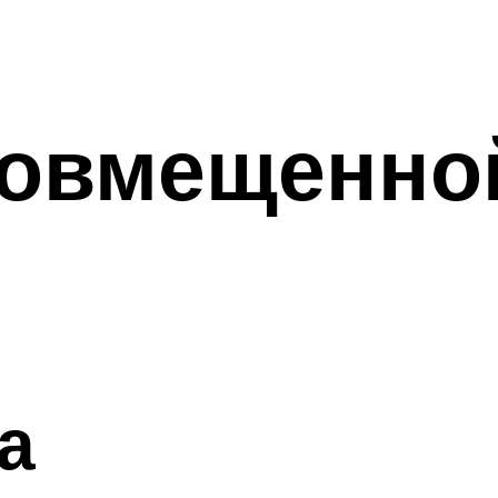
овмещенной
а