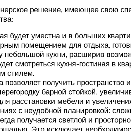
йнерское решение, имеющее свою спе
тва:
ая будет уместна и в больших кварти
орным помещением для отдыха, готовк
у небольшой кухни, расширив возмо
дет смотреться кухня-гостиная в ква
м стилем.
 позволяет получить пространство им
ерегородку барной стойкой, увеличи
ля расстановки мебели и увеличения
ениях с неудобной планировкой: сло
гда получается светлой и просторно
щадью. Это исключает необходимост