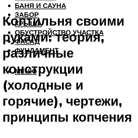
БАНЯ И САУНА
ЗАБОР
Коптильня своими
КРЫША
ОБУСТРОЙСТВО УЧАСТКА
руками: теория,
ФАСАД
различные
ФУНДАМЕНТ
конструкции
МЕНЮ
(холодные и
горячие), чертежи,
принципы копчения