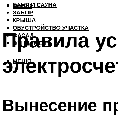
БАНЯ И САУНА
МЕНЮ
ЗАБОР
КРЫША
ОБУСТРОЙСТВО УЧАСТКА
Правила ус
ФАСАД
ФУНДАМЕНТ
электросче
МЕНЮ
Вынесение пр