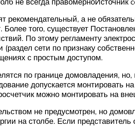
олб не всегда правомерноИсточник ce
т рекомендательный, а не обязатель
. Более того, существует Постановл
йствий. По этому регламенту электро
 (раздел сети по признаку собственн
ещениях с простым доступом.
ятся по границе домовладения, но, к
дование допускается монтировать на 
росчетчик можно монтировать на вне
ельством не предусмотрен, но домов
ргии на столбе. Если представитель