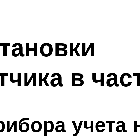
тановки
тчика в ча
ибора учета н