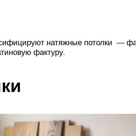
ассифицируют натяжные потолки — фа
атиновую фактуру.
лки