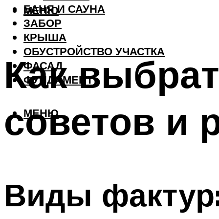
БАНЯ И САУНА
МЕНЮ
ЗАБОР
КРЫША
ОБУСТРОЙСТВО УЧАСТКА
Как выбрат
ФАСАД
ФУНДАМЕНТ
советов и 
МЕНЮ
Виды фактур: