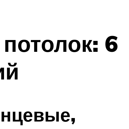
потолок: 6
ий
янцевые,