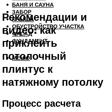
БАНЯ И САУНА
ЗАБОР
Рекомендации и
КРЫША
ОБУСТРОЙСТВО УЧАСТКА
видео: как
ФАСАД
приклеить
ФУНДАМЕНТ
потолочный
МЕНЮ
плинтус к
натяжному потолку
Процесс расчета