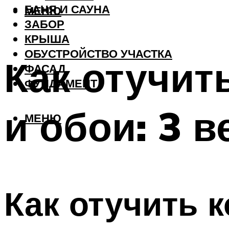
БАНЯ И САУНА
МЕНЮ
ЗАБОР
КРЫША
ОБУСТРОЙСТВО УЧАСТКА
Как отучит
ФАСАД
ФУНДАМЕНТ
и обои: 3 
МЕНЮ
Как отучить 