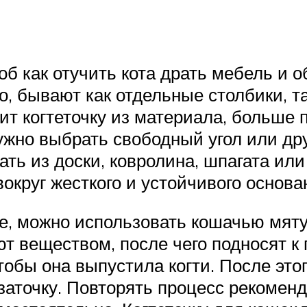
б как отучить кота драть мебель и о
го, бывают как отдельные столбики, т
ит когтеточку из материала, больше 
ужно выбрать свободный угол или дру
ть из доски, ковролина, шпагата ил
вокруг жесткого и устойчивого основа
е, можно использовать кошачью мяту
т веществом, после чего подносят к
тобы она выпустила когти. После этог
заточку. Повторять процесс рекоменду