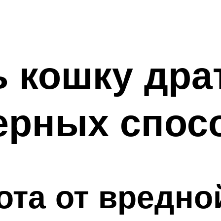
ь кошку дра
верных спос
кота от вредн