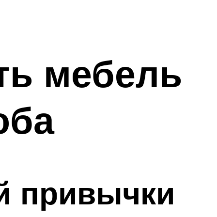
ть мебель
оба
ой привычки