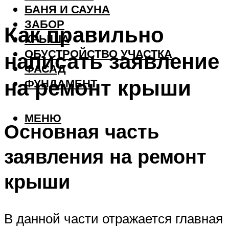
БАНЯ И САУНА
ЗАБОР
Как правильно
КРЫША
ОБУСТРОЙСТВО УЧАСТКА
написать заявление
ФАСАД
на ремонт крыши
ФУНДАМЕНТ
МЕНЮ
Основная часть
заявления на ремонт
крыши
В данной части отражается главная