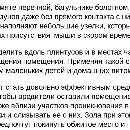
мяте перечной, багульнике болотном
зунов даже без прямого контакта с н
наполняют небольшие узелки, которые
их присутствия, мыши в скором врем
елить вдоль плинтусов и в местах ча
ищения помещения. Применяя такой с
зм маленьких детей и домашних пито
т стать довольно эффективным сред
тобы вредители оставили помещение,
кже вблизи участков проникновения 
ки и слизывать ее с них. Зола при э
едпочтут покинуть обжитое место и п