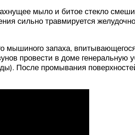
пахнущее мыло и битое стекло смеш
щения сильно травмируется желудочн
о мышиного запаха, впитывающегося 
унов провести в доме генеральную у
 воды). После промывания поверхност