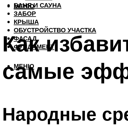
БАНЯ И САУНА
МЕНЮ
ЗАБОР
КРЫША
ОБУСТРОЙСТВО УЧАСТКА
Как избави
ФАСАД
ФУНДАМЕНТ
самые эфф
МЕНЮ
Народные ср