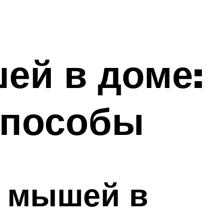
ей в доме:
способы
в мышей в