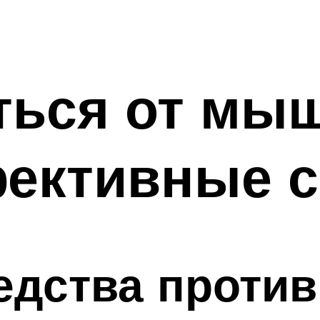
ться от мыш
ективные 
едства проти