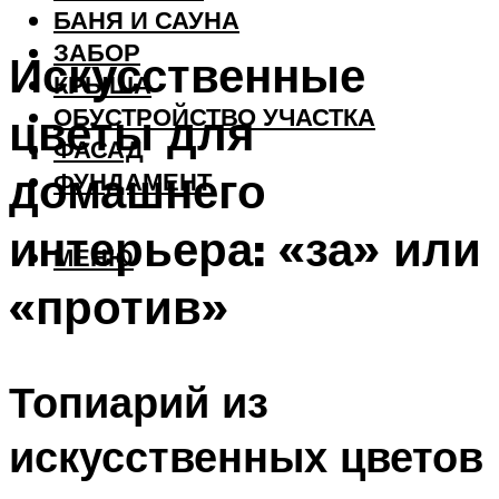
БАНЯ И САУНА
ЗАБОР
Искусственные
КРЫША
ОБУСТРОЙСТВО УЧАСТКА
цветы для
ФАСАД
домашнего
ФУНДАМЕНТ
интерьера: «за» или
МЕНЮ
«против»
Топиарий из
искусственных цветов