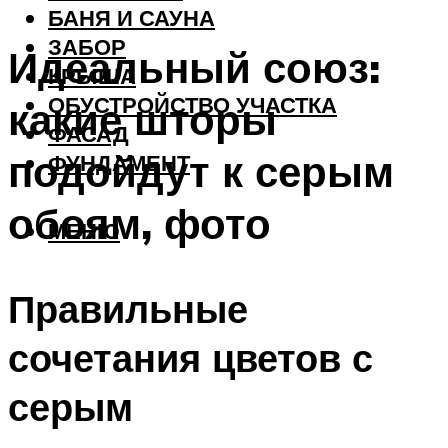
БАНЯ И САУНА
ЗАБОР
Идеальный союз:
КРЫША
ОБУСТРОЙСТВО УЧАСТКА
какие шторы
ФАСАД
подойдут к серым
ФУНДАМЕНТ
обоям, фото
МЕНЮ
Правильные
сочетания цветов с
серым