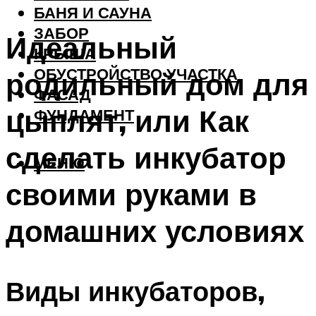
БАНЯ И САУНА
ЗАБОР
Идеальный
КРЫША
ОБУСТРОЙСТВО УЧАСТКА
родильный дом для
ФАСАД
цыплят, или Как
ФУНДАМЕНТ
сделать инкубатор
МЕНЮ
своими руками в
домашних условиях
Виды инкубаторов,