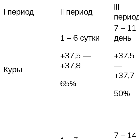
III
I период
II период
перио
7 – 11
1 – 6 сутки
день
+37,5 —
+37,5
+37,8
—
Куры
+37,7
65%
50%
7 – 14