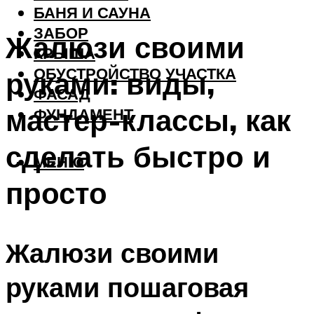
БАНЯ И САУНА
ЗАБОР
Жалюзи своими
КРЫША
ОБУСТРОЙСТВО УЧАСТКА
руками: виды,
ФАСАД
мастер-классы, как
ФУНДАМЕНТ
сделать быстро и
МЕНЮ
просто
Жалюзи своими
руками пошаговая