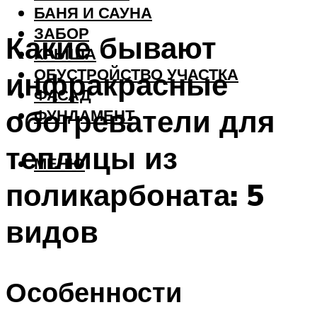
БАНЯ И САУНА
ЗАБОР
Какие бывают
КРЫША
ОБУСТРОЙСТВО УЧАСТКА
инфракрасные
ФАСАД
обогреватели для
ФУНДАМЕНТ
теплицы из
МЕНЮ
поликарбоната: 5
видов
Особенности