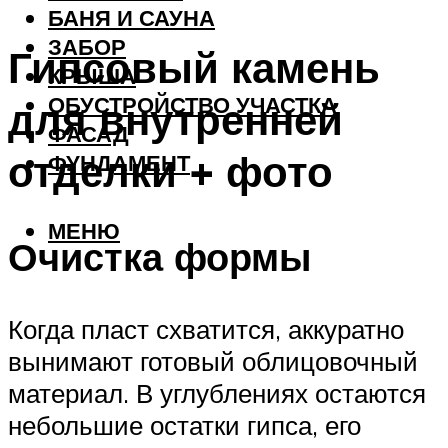
БАНЯ И САУНА
ЗАБОР
Гипсовый камень
КРЫША
ОБУСТРОЙСТВО УЧАСТКА
для внутренней
ФАСАД
отделки + фото
ФУНДАМЕНТ
МЕНЮ
Очистка формы
Когда пласт схватится, аккуратно
вынимают готовый облицовочный
материал. В углублениях остаются
небольшие остатки гипса, его