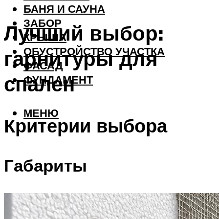
БАНЯ И САУНА
ЗАБОР
Лучший выбор:
КРЫША
ОБУСТРОЙСТВО УЧАСТКА
гарнитуры для
ФАСАД
спален
ФУНДАМЕНТ
МЕНЮ
Критерии выбора
Габариты