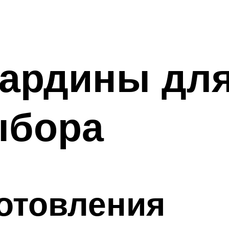
ардины для
ыбора
отовления