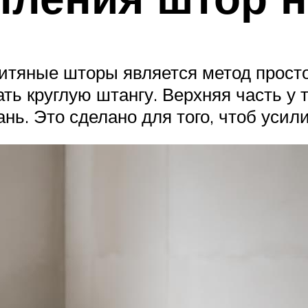
тяные шторы является метод простог
ь круглую штангу. Верхняя часть у 
ань. Это сделано для того, чтоб усил