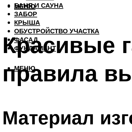
БАНЯ И САУНА
МЕНЮ
ЗАБОР
КРЫША
ОБУСТРОЙСТВО УЧАСТКА
Красивые г
ФАСАД
ФУНДАМЕНТ
правила в
МЕНЮ
Материал изг