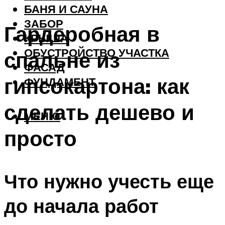
БАНЯ И САУНА
ЗАБОР
Гардеробная в
КРЫША
ОБУСТРОЙСТВО УЧАСТКА
спальне из
ФАСАД
гипсокартона: как
ФУНДАМЕНТ
сделать дешево и
МЕНЮ
просто
Что нужно учесть еще
до начала работ