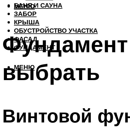
БАНЯ И САУНА
МЕНЮ
ЗАБОР
КРЫША
ОБУСТРОЙСТВО УЧАСТКА
Фундамент 
ФАСАД
ФУНДАМЕНТ
выбрать
МЕНЮ
Винтовой фун