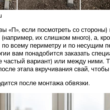
u
ы «П», если посмотреть со стороны) 
(например, их слишком много), а, кр
 по всему периметру и по несущим п
логии вам понадобится заказать спец
е частый вариант) или между ними. Т
осле этапа вкручивания свай, чтобы
дится после монтажа обвязки.