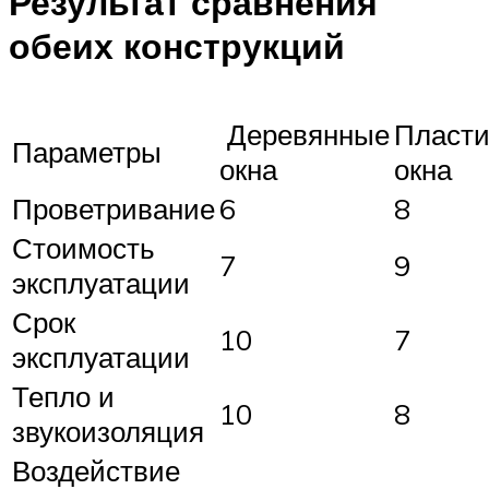
Результат сравнения
обеих конструкций
Деревянные
Пласт
Параметры
окна
окна
Проветривание
6
8
Стоимость
7
9
эксплуатации
Срок
10
7
эксплуатации
Тепло и
10
8
звукоизоляция
Воздействие