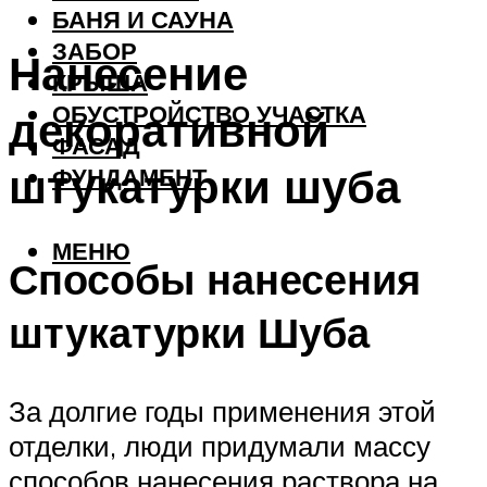
БАНЯ И САУНА
ЗАБОР
Нанесение
КРЫША
ОБУСТРОЙСТВО УЧАСТКА
декоративной
ФАСАД
штукатурки шуба
ФУНДАМЕНТ
МЕНЮ
Способы нанесения
штукатурки Шуба
За долгие годы применения этой
отделки, люди придумали массу
способов нанесения раствора на