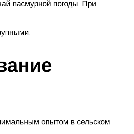
чай пасмурной погоды. При
рупными.
вание
инимальным опытом в сельском