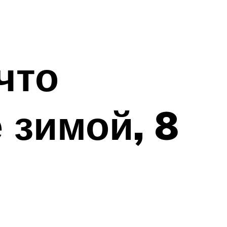
что
 зимой, 8