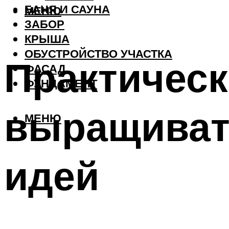
БАНЯ И САУНА
МЕНЮ
ЗАБОР
КРЫША
ОБУСТРОЙСТВО УЧАСТКА
Практическ
ФАСАД
ФУНДАМЕНТ
выращивать
МЕНЮ
идей