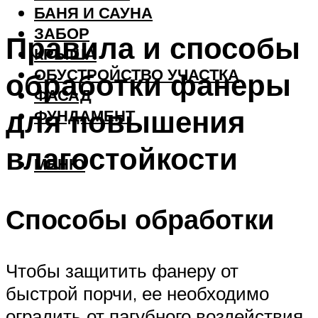
БАНЯ И САУНА
ЗАБОР
Правила и способы
КРЫША
ОБУСТРОЙСТВО УЧАСТКА
обработки фанеры
ФАСАД
для повышения
ФУНДАМЕНТ
влагостойкости
МЕНЮ
Способы обработки
Чтобы защитить фанеру от
быстрой порчи, ее необходимо
оградить от пагубного воздействия