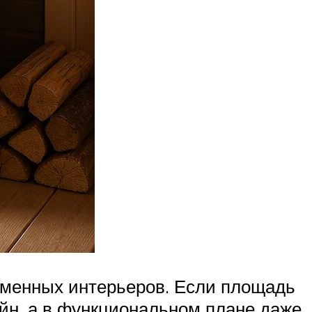
еменных интерьеров. Если площадь
йн, а в функциональном плане даже