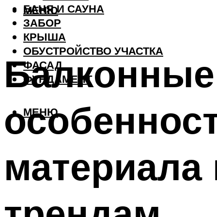
БАНЯ И САУНА
МЕНЮ
ЗАБОР
КРЫША
ОБУСТРОЙСТВО УЧАСТКА
Балконные 
ФАСАД
ФУНДАМЕНТ
особенност
МЕНЮ
материала 
трендам