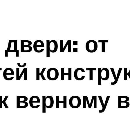
двери: от
ей констру
к верному 