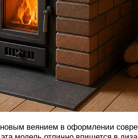
 новым веянием в оформлении совр
эта модель отлично впишется в диза