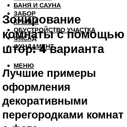
БАНЯ И САУНА
ЗАБОР
Зонирование
КРЫША
ОБУСТРОЙСТВО УЧАСТКА
комнаты с помощью
ФАСАД
штор: 4 варианта
ФУНДАМЕНТ
МЕНЮ
Лучшие примеры
оформления
декоративными
перегородками комнат