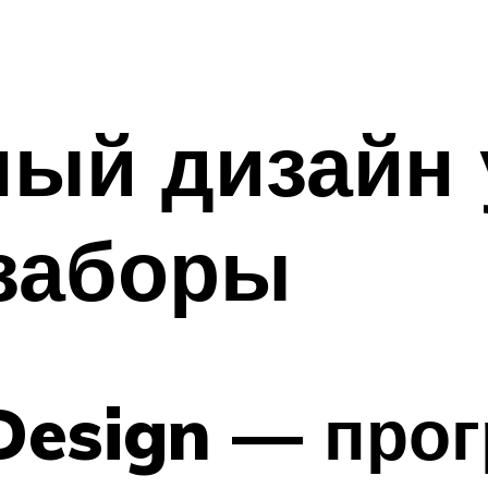
ый дизайн у
 заборы
Design — про