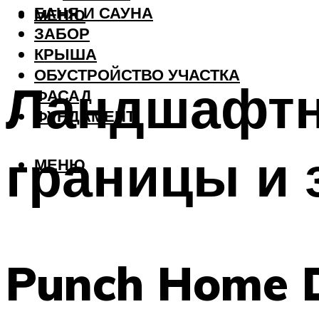
БАНЯ И САУНА
МЕНЮ
ЗАБОР
КРЫША
ОБУСТРОЙСТВО УЧАСТКА
Ландшафтн
ФАСАД
ФУНДАМЕНТ
границы и
МЕНЮ
Punch Home 