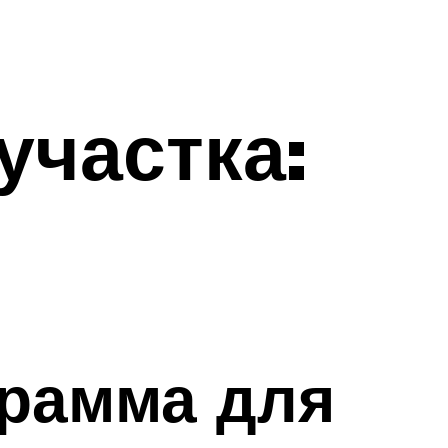
частка:
грамма для