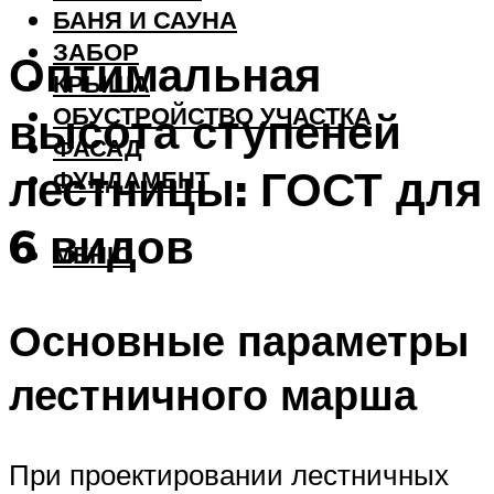
БАНЯ И САУНА
ЗАБОР
Оптимальная
КРЫША
ОБУСТРОЙСТВО УЧАСТКА
высота ступеней
ФАСАД
лестницы: ГОСТ для
ФУНДАМЕНТ
6 видов
МЕНЮ
Основные параметры
лестничного марша
При проектировании лестничных