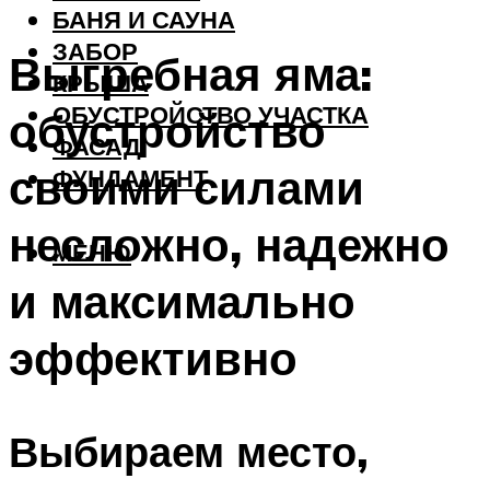
БАНЯ И САУНА
ЗАБОР
Выгребная яма:
КРЫША
ОБУСТРОЙСТВО УЧАСТКА
обустройство
ФАСАД
своими силами
ФУНДАМЕНТ
несложно, надежно
МЕНЮ
и максимально
эффективно
Выбираем место,