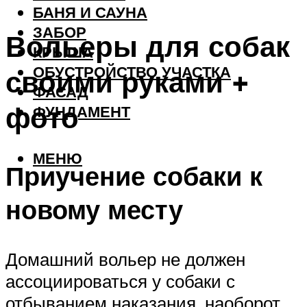
БАНЯ И САУНА
ЗАБОР
Вольеры для собак
КРЫША
ОБУСТРОЙСТВО УЧАСТКА
своими руками +
ФАСАД
фото
ФУНДАМЕНТ
МЕНЮ
Приучение собаки к
новому месту
Домашний вольер не должен
ассоциироваться у собаки с
отбыванием наказания, наоборот,