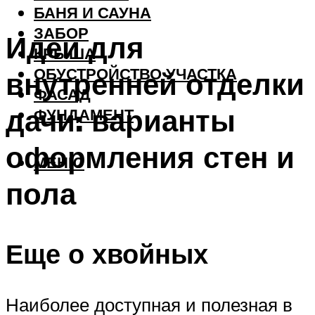
БАНЯ И САУНА
ЗАБОР
Идеи для
КРЫША
ОБУСТРОЙСТВО УЧАСТКА
внутренней отделки
ФАСАД
дачи: варианты
ФУНДАМЕНТ
оформления стен и
МЕНЮ
пола
Еще о хвойных
Наиболее доступная и полезная в